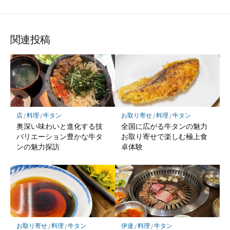
関連投稿
店
/
料理
/
牛タン
お取り寄せ
/
料理
/
牛タン
奥深い味わいと進化する技
全国に広がる牛タンの魅力
バリエーション豊かな牛タ
お取り寄せで楽しむ極上食
ンの魅力探訪
卓体験
お取り寄せ
/
料理
/
牛タン
伊達
/
料理
/
牛タン