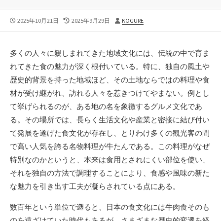
公
最
投
2025年10月21日
2025年9月29日
KOGURE
開
終
稿
日
更
者
新
多くの人々に親しまれてきた地域文化には、伝統の中で育ま
日
れてきた食の魅力が深く根付いている。
特に、独自の風土や
歴史的背景を持った地域ほど、その土地ならではの料理や食
材が受け継がれ、訪れる人々を惹きつけてやまない。例とし
て挙げられるのが、ある地の名を象徴するグルメ文化であ
る。その場所では、長らく生活文化や産業と密接に結び付い
て発展を遂げた食文化が存在し、とりわけ多くの観光客の間
で高い人気を誇る名物料理が牛たんである。この料理がなぜ
特別なのかというと、本来は食用とされにくい部位を使い、
それを独自の方法で調理することにより、食感や風味の新た
な魅力を引き出す工夫が凝らされている点にある。
数百年という単位で遡ると、日本の食文化には牛肉食そのも
のを遠ざけていた時代もあるが、さまざまな歴史的変遷を経