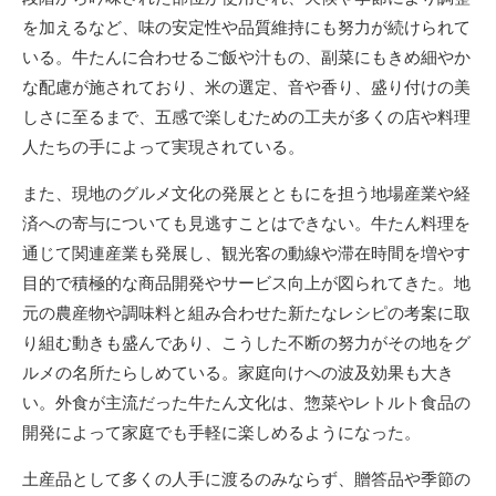
を加えるなど、味の安定性や品質維持にも努力が続けられて
いる。牛たんに合わせるご飯や汁もの、副菜にもきめ細やか
な配慮が施されており、米の選定、音や香り、盛り付けの美
しさに至るまで、五感で楽しむための工夫が多くの店や料理
人たちの手によって実現されている。
また、現地のグルメ文化の発展とともにを担う地場産業や経
済への寄与についても見逃すことはできない。牛たん料理を
通じて関連産業も発展し、観光客の動線や滞在時間を増やす
目的で積極的な商品開発やサービス向上が図られてきた。地
元の農産物や調味料と組み合わせた新たなレシピの考案に取
り組む動きも盛んであり、こうした不断の努力がその地をグ
ルメの名所たらしめている。家庭向けへの波及効果も大き
い。外食が主流だった牛たん文化は、惣菜やレトルト食品の
開発によって家庭でも手軽に楽しめるようになった。
土産品として多くの人手に渡るのみならず、贈答品や季節の