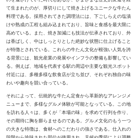
て生まれたのが、厚切りにして焼き上げるユニークな牛たん
料理である。採用されてきた調理法には、下ごしらえの塩漬
けや熟成の工程も組み込まれており、旨味と食感を最大限に
高めている。また、焼き加減にも技法が伝承されており、外
は香ばしく、中はしっとりとした絶妙な状態に仕上げること
が特徴とされている。これらの牛たん文化が根強い人気を誇
る背景には、観光産業の発展やインフラの整備も影響してい
る。例えば、地域を代表する駅の周辺や主要な観光スポット
付近には、多種多様な飲食店が立ち並び、それぞれ独自の味
わいや趣向を競い合っている。
それによって、伝統的な牛たん定食から革新的なアレンジメ
ニューまで、多様なグルメ体験が可能となっている。この地
を訪れる人々は、多くが「本場の味」を求めて行列を作り、
その期待に胸を膨らませるのである。グルメ文化のもう一つ
の大きな特徴は、食材へのこだわりの強さである。仕入れの
段階から吟味された部位が使用され、天候や季節により調整