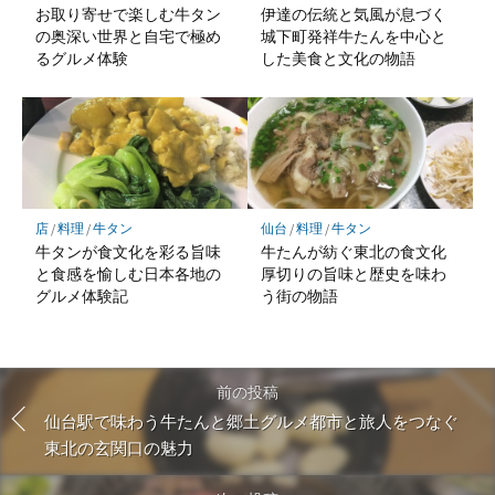
お取り寄せで楽しむ牛タン
伊達の伝統と気風が息づく
の奥深い世界と自宅で極め
城下町発祥牛たんを中心と
るグルメ体験
した美食と文化の物語
店
/
料理
/
牛タン
仙台
/
料理
/
牛タン
牛タンが食文化を彩る旨味
牛たんが紡ぐ東北の食文化
と食感を愉しむ日本各地の
厚切りの旨味と歴史を味わ
グルメ体験記
う街の物語
前の投稿
仙台駅で味わう牛たんと郷土グルメ都市と旅人をつなぐ
東北の玄関口の魅力