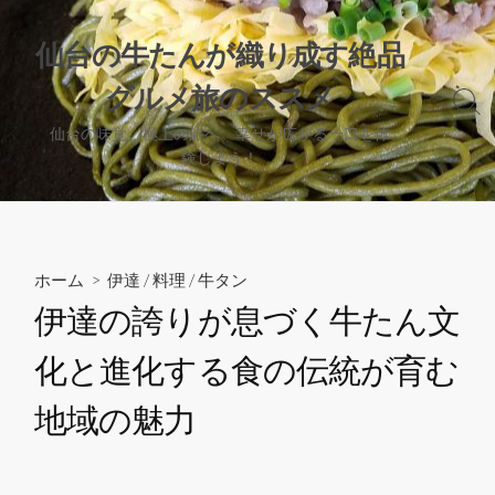
コ
ン
仙台の牛たんが織り成す絶品
テ
グルメ旅のススメ
ン
検
ツ
索
仙台の味覚、極上の旅へ。幸せが広がる一口を体
へ
切
験しよう！
り
ス
替
キ
え
ッ
プ
ホーム
>
伊達
/
料理
/
牛タン
伊達の誇りが息づく牛たん文
化と進化する食の伝統が育む
地域の魅力