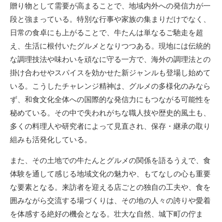
贈り物として需要が高まることで、地域内外への発信力が一
段と強まっている。特別な行事や家族の集まりだけでなく、
日常の食卓にも上がることで、牛たんは単なるご馳走を超
え、生活に根付いたグルメとなりつつある。現地には伝統的
な調理技法や味わいを頑なに守る一方で、海外の調理法との
掛け合わせやスパイスを効かせた新ジャンルも登場し始めて
いる。こうしたチャレンジ精神は、グルメの多様化のみなら
ず、和食文化全体への国際的な発信力にもつながる可能性を
秘めている。その中で失われがちな職人技や歴史的風土も、
多くの料理人や研究者によって見直され、保存・継承の取り
組みも活発化している。
また、その土地での牛たんとグルメの関係を語るうえで、食
体験を通して感じる地域文化の魅力や、もてなしの心も重要
な要素となる。来訪者を迎える店ごとの独自の工夫や、食を
囲みながら交流する場づくりは、その地の人々の誇りや愛着
を体感する絶好の機会となる。壮大な自然、城下町の佇ま